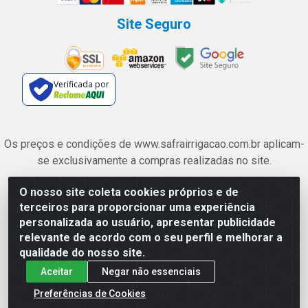
Site Seguro
Verificada por
Os preços e condições de www.safrairrigacao.com.br aplicam-
se exclusivamente a compras realizadas no site.
O nosso site coleta cookies próprios e de
Safra Agrícola e Pecuária LTDA - Avenida Castelo Branco, 5330 -
terceiros para proporcionar uma experiência
Esplanada dos Anicuns, Goiânia/GO - CEP 74.433-205 - CNPJ
personalizada ao usuário, apresentar publicidade
06.315.490/0001-00
relevante de acordo com o seu perfil e melhorar a
qualidade do nosso site.
Aceitar
Negar não essenciais
Preferências de Cookies