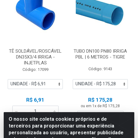
TÊ SOLDÁVEL/ROSCÁVEL
TUBO DN100 PN80 IRRIGA
DN35X3/4 IRRIGA -
PBL | 6 METROS - TIGRE
INJETPLAS
Código: 9143
Código: 17099
R$ 6,91
R$ 175,28
ou em 1x de R$ 175,28
O nosso site coleta cookies próprios e de
Adicionar
terceiros para proporcionar uma experiência
Adicionar
personalizada ao usuário, apresentar publicidade
Adicionar à Lista