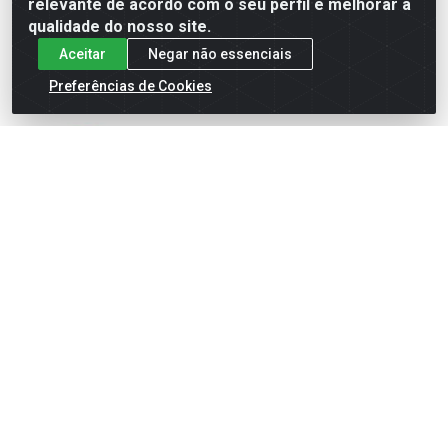
relevante de acordo com o seu perfil e melhorar a
Adicionar à Lista
qualidade do nosso site.
Aceitar
Negar não essenciais
Preferências de Cookies
LUVA DE REDUÇÃO
LUVA SOLDÁVEL DN32
SOLDÁVEL DN50X32 IRRIGA
IRRIGA - TIGRE
- TIGRE
Código: 9484
Código: 10506