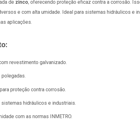
mada de
zinco
, oferecendo proteção eficaz contra a corrosão. Is
rsos e com alta umidade. Ideal para sistemas hidráulicos e ind
sas aplicações.
to:
com revestimento galvanizado.
 polegadas.
ara proteção contra corrosão.
stemas hidráulicos e industriais.
midade com as normas INMETRO.