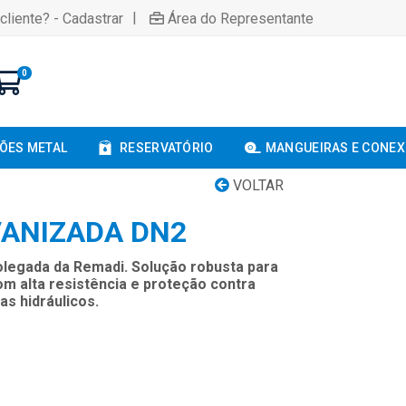
|
cliente? - Cadastrar
Área do Representante
0
ÕES METAL
RESERVATÓRIO
MANGUEIRAS E CONE
VOLTAR
ANIZADA DN2
olegada da Remadi. Solução robusta para
m alta resistência e proteção contra
as hidráulicos.