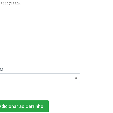
898449743304
EM
dicionar ao Carrinho