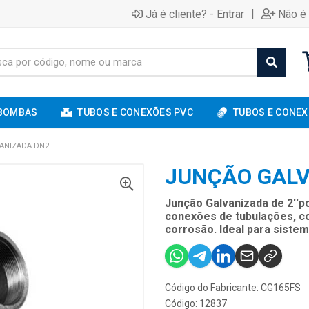
|
Já é cliente? - Entrar
Não é 
BOMBAS
TUBOS E CONEXÕES PVC
TUBOS E CONEX
ANIZADA DN2
JUNÇÃO GALV
Junção Galvanizada de 2''p
conexões de tubulações, co
corrosão. Ideal para sistem
Código do Fabricante: CG165FS
Código: 12837