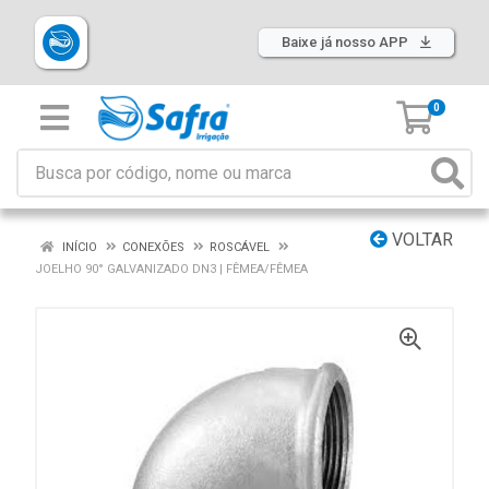
Baixe já nosso APP
0
VOLTAR
INÍCIO
CONEXÕES
ROSCÁVEL
JOELHO 90° GALVANIZADO DN3 | FÊMEA/FÊMEA