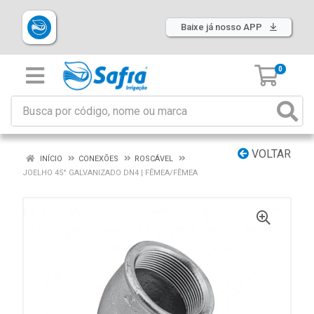
Baixe já nosso APP
0
VOLTAR
INÍCIO
CONEXÕES
ROSCÁVEL
JOELHO 45° GALVANIZADO DN4 | FÊMEA/FÊMEA