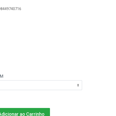
898449740716
EM
dicionar ao Carrinho