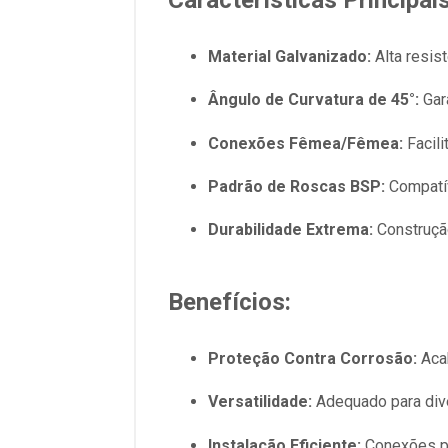
Características Principais
Material Galvanizado:
Alta resis
Ângulo de Curvatura de 45°:
Gar
Conexões Fêmea/Fêmea:
Facili
Padrão de Roscas BSP:
Compatív
Durabilidade Extrema:
Construção
Benefícios:
Proteção Contra Corrosão:
Acab
Versatilidade:
Adequado para dive
Instalação Eficiente:
Conexões pa