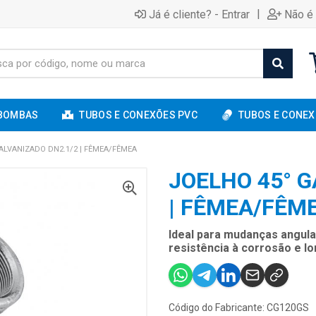
|
Já é cliente? - Entrar
Não é 
BOMBAS
TUBOS E CONEXÕES PVC
TUBOS E CONEX
ALVANIZADO DN2.1/2 | FÊMEA/FÊMEA
JOELHO 45° G
| FÊMEA/FÊM
Ideal para mudanças angul
resistência à corrosão e lo
Código do Fabricante: CG120GS