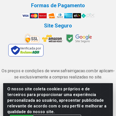
Formas de Pagamento
Site Seguro
Verificada por
Os preços e condições de www.safrairrigacao.com.br aplicam-
se exclusivamente a compras realizadas no site.
O nosso site coleta cookies próprios e de
Safra Agrícola e Pecuária LTDA - Avenida Castelo Branco, 5330 -
terceiros para proporcionar uma experiência
Esplanada dos Anicuns, Goiânia/GO - CEP 74.433-205 - CNPJ
personalizada ao usuário, apresentar publicidade
06.315.490/0001-00
relevante de acordo com o seu perfil e melhorar a
qualidade do nosso site.