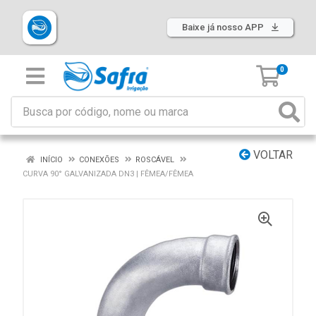
Baixe já nosso APP
0
VOLTAR
INÍCIO
CONEXÕES
ROSCÁVEL
CURVA 90° GALVANIZADA DN3 | FÊMEA/FÊMEA