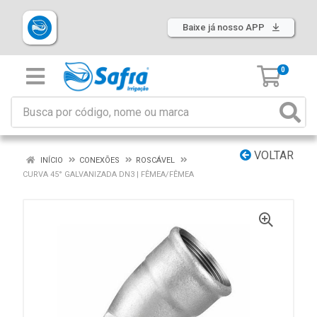
Baixe já nosso APP
0
VOLTAR
INÍCIO
CONEXÕES
ROSCÁVEL
CURVA 45° GALVANIZADA DN3 | FÊMEA/FÊMEA