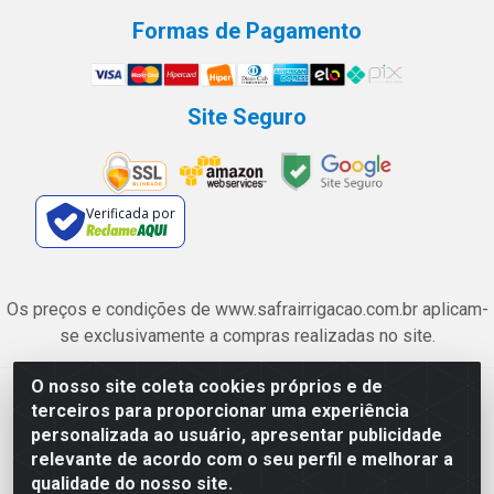
Formas de Pagamento
Site Seguro
Verificada por
Os preços e condições de www.safrairrigacao.com.br aplicam-
se exclusivamente a compras realizadas no site.
O nosso site coleta cookies próprios e de
Safra Agrícola e Pecuária LTDA - Avenida Castelo Branco, 5330 -
terceiros para proporcionar uma experiência
Esplanada dos Anicuns, Goiânia/GO - CEP 74.433-205 - CNPJ
personalizada ao usuário, apresentar publicidade
06.315.490/0001-00
relevante de acordo com o seu perfil e melhorar a
qualidade do nosso site.