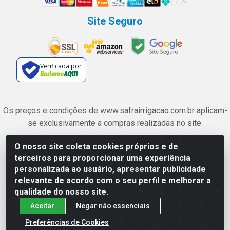
Site Seguro
Verificada por
Os preços e condições de www.safrairrigacao.com.br aplicam-
se exclusivamente a compras realizadas no site.
O nosso site coleta cookies próprios e de
Safra Agrícola e Pecuária LTDA - Avenida Castelo Branco, 5330 -
terceiros para proporcionar uma experiência
Esplanada dos Anicuns, Goiânia/GO - CEP 74.433-205 - CNPJ
personalizada ao usuário, apresentar publicidade
06.315.490/0001-00
relevante de acordo com o seu perfil e melhorar a
qualidade do nosso site.
Aceitar
Negar não essenciais
Preferências de Cookies