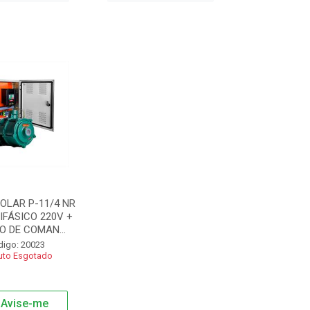
OLAR P-11/4 NR
RIFÁSICO 220V +
 DE COMAN...
digo: 20023
uto Esgotado
Avise-me