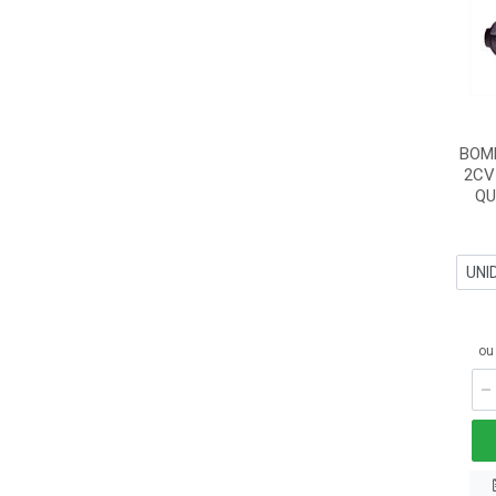
BOMB
2CV
QU
ou