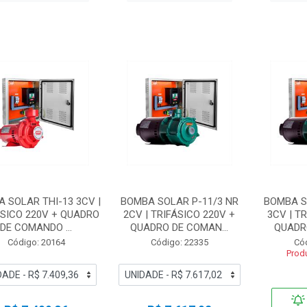
 SOLAR THI-13 3CV |
BOMBA SOLAR P-11/3 NR
BOMBA S
ÁSICO 220V + QUADRO
2CV | TRIFÁSICO 220V +
3CV | T
DE COMANDO ...
QUADRO DE COMAN...
QUADRO
Código: 20164
Código: 22335
Có
Prod