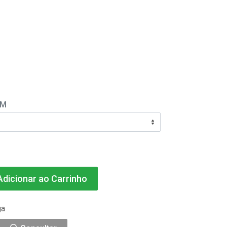
EM
dicionar ao Carrinho
ga