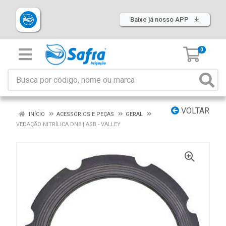
Baixe já nosso APP
0
VOLTAR
INÍCIO
ACESSÓRIOS E PEÇAS
GERAL
VEDAÇÃO NITRÍLICA DN8 | ASB - VALLEY