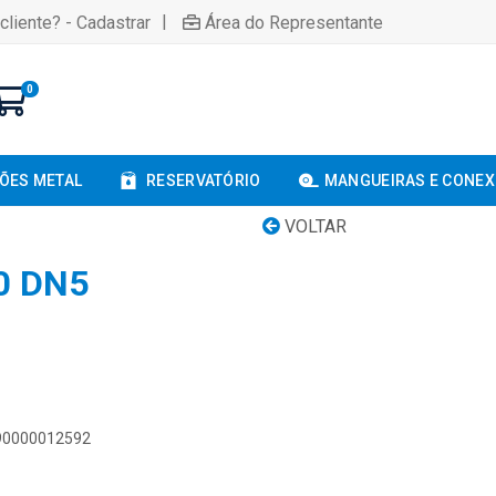
|
cliente? - Cadastrar
Área do Representante
0
ÕES METAL
RESERVATÓRIO
MANGUEIRAS E CONE
VOLTAR
0 DN5
890000012592