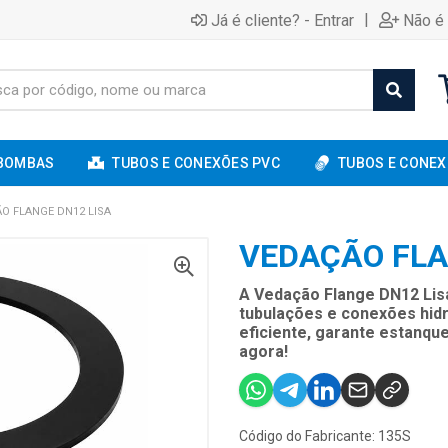
|
Já é cliente? - Entrar
Não é 
BOMBAS
TUBOS E CONEXÕES PVC
TUBOS E CONEX
O FLANGE DN12 LISA
VEDAÇÃO FLA
A Vedação Flange DN12 Lis
tubulações e conexões hidr
eficiente, garante estanq
agora!
Código do Fabricante: 135S