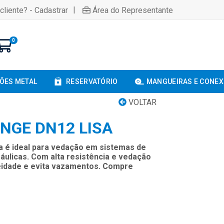
|
cliente? - Cadastrar
Área do Representante
0
ÕES METAL
RESERVATÓRIO
MANGUEIRAS E CONE
VOLTAR
NGE DN12 LISA
a é ideal para vedação em sistemas de
áulicas. Com alta resistência e vedação
ueidade e evita vazamentos. Compre