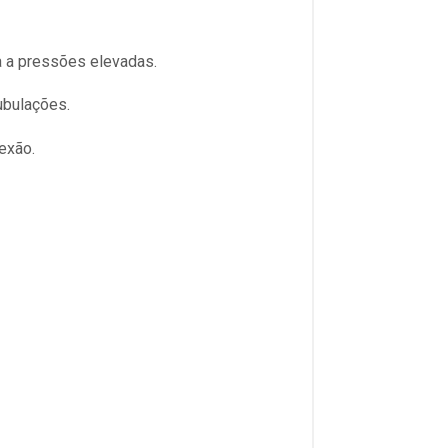
ia a pressões elevadas.
ubulações.
exão.