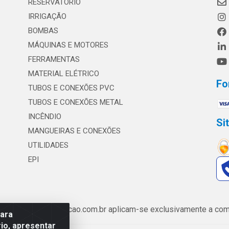
RESERVATÓRIO
IRRIGAÇÃO
BOMBAS
MÁQUINAS E MOTORES
FERRAMENTAS
MATERIAL ELÉTRICO
Fo
TUBOS E CONEXÕES PVC
TUBOS E CONEXÕES METAL
INCÊNDIO
Si
MANGUEIRAS E CONEXÕES
UTILIDADES
EPI
de www.safrairrigacao.com.br aplicam-se exclusivamente a comp
para
io, apresentar