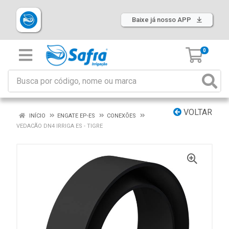
Baixe já nosso APP
0
VOLTAR
INÍCIO
ENGATE EP-ES
CONEXÕES
VEDACÃO DN4 IRRIGA ES - TIGRE