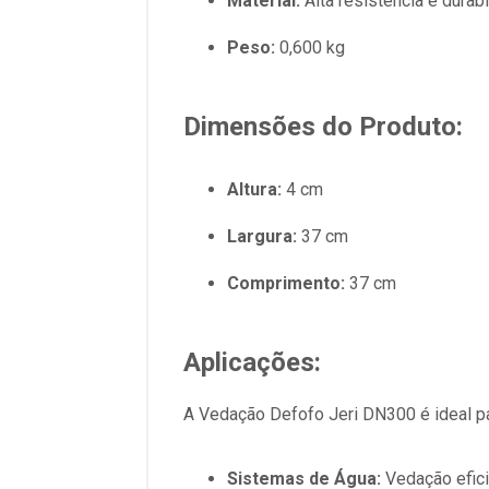
Material:
Alta resistência e durab
Peso:
0,600 kg
Dimensões do Produto:
Altura:
4 cm
Largura:
37 cm
Comprimento:
37 cm
Aplicações:
A Vedação Defofo Jeri DN300 é ideal pa
Sistemas de Água:
Vedação efici