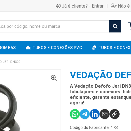
|
Já é cliente? - Entrar
Não é 
BOMBAS
TUBOS E CONEXÕES PVC
TUBOS E CONEX
 JERI DN300
VEDAÇÃO DEF
A Vedação Defofo Jeri DN3
tubulações e conexões hidr
eficiente, garante estanq
agora!
Código do Fabricante: 47S