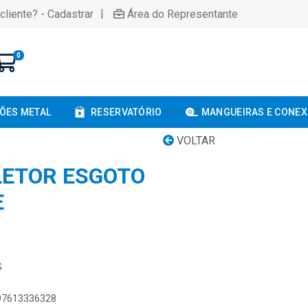
|
cliente? - Cadastrar
Área do Representante
0
ÕES METAL
RESERVATÓRIO
MANGUEIRAS E CONE
VOLTAR
LETOR ESGOTO
E
S
897613336328