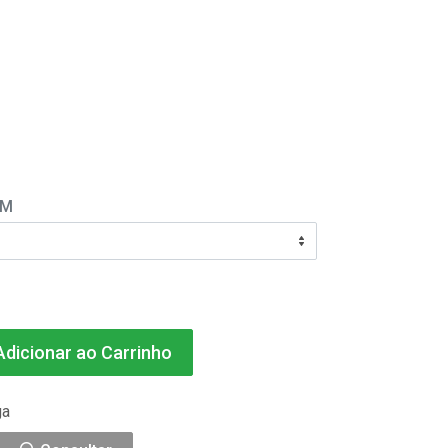
EM
dicionar ao Carrinho
ga