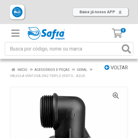
Baixe já nosso APP
0
VOLTAR
INÍCIO
ACESSÓRIOS E PEÇAS
GERAL
VÁLVULA VENTOSA DN2 TRIPLO EFEITO - AZUD