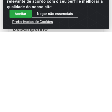
relevante de acordo com o seu perfil e melhorar a
de vidro
qualidade do nosso site.
• Proteção:
Tratamento contra radiação UV
Aceitar
Negar não essenciais
Preferências de Cookies
Desempenho
• Liberação mínima de
590 CFM (1000 m³/h)
de
ar sem fechamento da válvula e na ausência de
água
• Liberação mínima de
140 CFM a 5 PSI (200
m³/h a 0,28 bar)