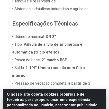
• Tanques e reservatórios
• Sistemas hidráulicos industriais e agrícolas
Especificações Técnicas
• Diâmetro nominal:
DN 2”
• Tipo:
Válvula de alívio de ar cinética e
automática (triplo efeito)
• Rosca de base:
2” macho BSP
• Saída:
1-1/4” fêmea roscada com filtro
interno
• Pressão de vedação completa:
a partir de 3
PSI (0,2 bar)
O nosso site coleta cookies próprios e de
• Pressão máxima de trabalho:
225 PSI (16 bar)
terceiros para proporcionar uma experiência
personalizada ao usuário, apresentar publicidade
• Corpo e base:
Poliamida reforçada com fibra