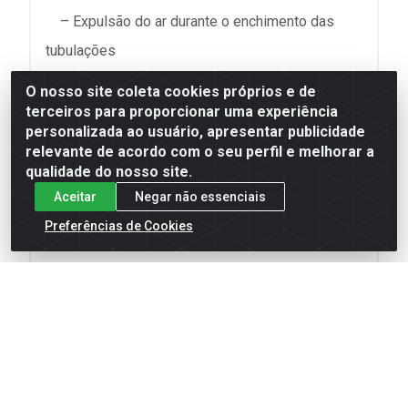
– Expulsão do ar durante o enchimento das
tubulações
– Admissão de ar em caso de depressão
O nosso site coleta cookies próprios e de
(prevenindo colapso das tubulações)
terceiros para proporcionar uma experiência
personalizada ao usuário, apresentar publicidade
relevante de acordo com o seu perfil e melhorar a
Materiais de Construção
qualidade do nosso site.
Aceitar
Negar não essenciais
• Corpo: Poliamida reforçada com fibra de vidro
Preferências de Cookies
• Base: Poliamida reforçada com fibra de vidro