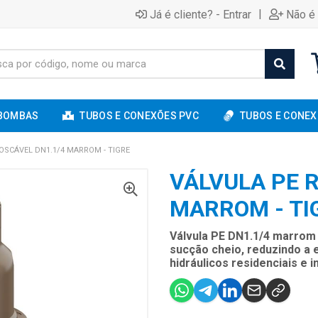
|
Já é cliente? - Entrar
Não é 
BOMBAS
TUBOS E CONEXÕES PVC
TUBOS E CONEX
OSCÁVEL DN1.1/4 MARROM - TIGRE
VÁLVULA PE 
MARROM - TI
Válvula PE DN1.1/4 marrom 
sucção cheio, reduzindo a
hidráulicos residenciais e in