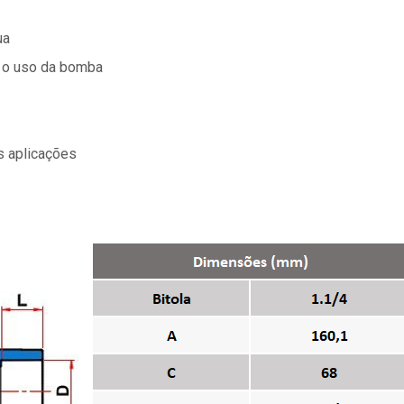
ua
o o uso da bomba
s aplicações