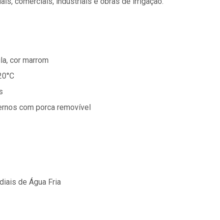
ais, comerciais, industriais e obras de irrigação.
ila, cor marrom
 20°C
s
ternos com porca removível
diais de Água Fria