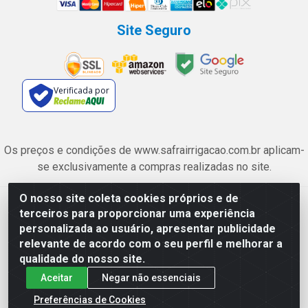
Site Seguro
Verificada por
Os preços e condições de www.safrairrigacao.com.br aplicam-
se exclusivamente a compras realizadas no site.
O nosso site coleta cookies próprios e de
Safra Agrícola e Pecuária LTDA - Avenida Castelo Branco, 5330 -
terceiros para proporcionar uma experiência
Esplanada dos Anicuns, Goiânia/GO - CEP 74.433-205 - CNPJ
personalizada ao usuário, apresentar publicidade
06.315.490/0001-00
relevante de acordo com o seu perfil e melhorar a
qualidade do nosso site.
Aceitar
Negar não essenciais
Preferências de Cookies