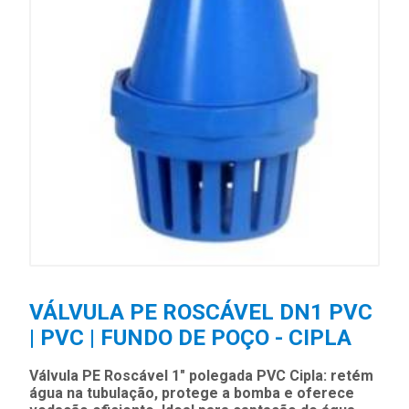
VÁLVULA PE ROSCÁVEL DN1 PVC
| PVC | FUNDO DE POÇO - CIPLA
Válvula PE Roscável 1" polegada PVC Cipla: retém
água na tubulação, protege a bomba e oferece