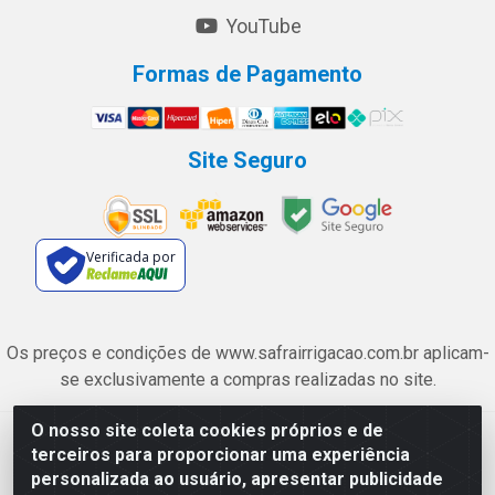
YouTube
Formas de Pagamento
Site Seguro
Verificada por
Os preços e condições de www.safrairrigacao.com.br aplicam-
se exclusivamente a compras realizadas no site.
O nosso site coleta cookies próprios e de
Safra Agrícola e Pecuária LTDA - Avenida Castelo Branco, 5330 -
terceiros para proporcionar uma experiência
Esplanada dos Anicuns, Goiânia/GO - CEP 74.433-205 - CNPJ
personalizada ao usuário, apresentar publicidade
06.315.490/0001-00