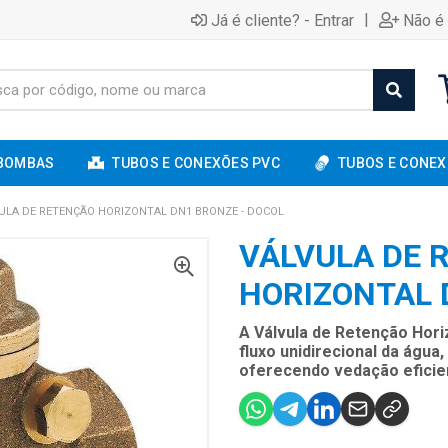
|
Já é cliente? - Entrar
Não é 
BOMBAS
TUBOS E CONEXÕES PVC
TUBOS E CONEX
ULA DE RETENÇÃO HORIZONTAL DN1 BRONZE - DOCOL
VÁLVULA DE 
HORIZONTAL 
A Válvula de Retenção Hori
fluxo unidirecional da água
oferecendo vedação eficien