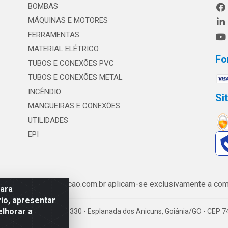
BOMBAS
MÁQUINAS E MOTORES
FERRAMENTAS
MATERIAL ELÉTRICO
Fo
TUBOS E CONEXÕES PVC
TUBOS E CONEXÕES METAL
INCÊNDIO
Si
MANGUEIRAS E CONEXÕES
UTILIDADES
EPI
de www.safrairrigacao.com.br aplicam-se exclusivamente a comp
para
io, apresentar
elhorar a
enida Castelo Branco, 5330 - Esplanada dos Anicuns, Goiânia/GO - CEP 