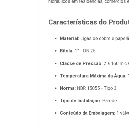
hidráulicos em residências, comércios e
Características do Produ
Material:
Ligas de cobre e papelão
Bitola:
1” - DN 25.
Classe de Pressão:
2 a 160 m.c.a
Temperatura Máxima da Água:
1
Norma:
NBR 15055 - Tipo 3.
Tipo de Instalação:
Parede.
Conteúdo da Embalagem:
1 válv