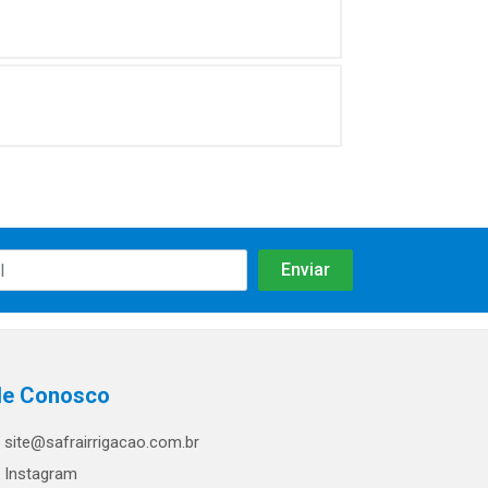
le Conosco
site@safrairrigacao.com.br
Instagram