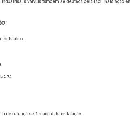
 indústrias, a válvula também se destaca pela fácil instalação 
to:
 hidráulico.
.
35°C.
ula de retenção e 1 manual de instalação.