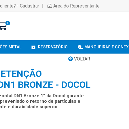
|
cliente? - Cadastrar
Área do Representante
0
ÕES METAL
RESERVATÓRIO
MANGUEIRAS E CONE
VOLTAR
RETENÇÃO
DN1 BRONZE - DOCOL
zontal DN1 Bronze 1” da Docol garante
, prevenindo o retorno de partículas e
te e durabilidade superior.