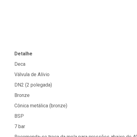
Detalhe
Deca
Válvula de Alívio
DN2 (2 polegada)
Bronze
Cônica metálica (bronze)
BSP
7 bar
Recomenda-se troca da mola para pressões abaixo de 4