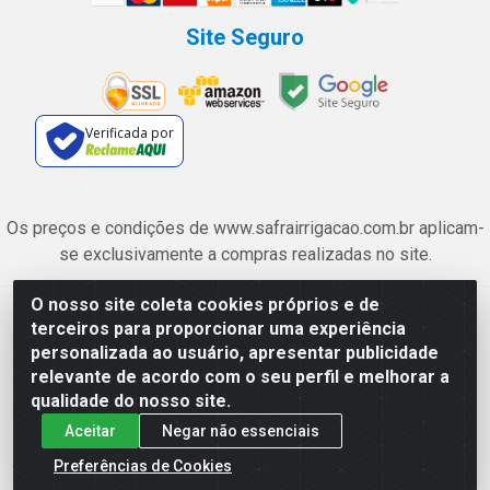
Site Seguro
Verificada por
Os preços e condições de www.safrairrigacao.com.br aplicam-
se exclusivamente a compras realizadas no site.
O nosso site coleta cookies próprios e de
Safra Agrícola e Pecuária LTDA - Avenida Castelo Branco, 5330 -
terceiros para proporcionar uma experiência
Esplanada dos Anicuns, Goiânia/GO - CEP 74.433-205 - CNPJ
personalizada ao usuário, apresentar publicidade
06.315.490/0001-00
relevante de acordo com o seu perfil e melhorar a
qualidade do nosso site.
Aceitar
Negar não essenciais
Preferências de Cookies