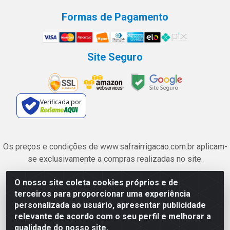
Formas de Pagamento
Site Seguro
Verificada por
Os preços e condições de www.safrairrigacao.com.br aplicam-
se exclusivamente a compras realizadas no site.
O nosso site coleta cookies próprios e de
Safra Agrícola e Pecuária LTDA - Avenida Castelo Branco, 5330 -
terceiros para proporcionar uma experiência
Esplanada dos Anicuns, Goiânia/GO - CEP 74.433-205 - CNPJ
personalizada ao usuário, apresentar publicidade
06.315.490/0001-00
relevante de acordo com o seu perfil e melhorar a
qualidade do nosso site.