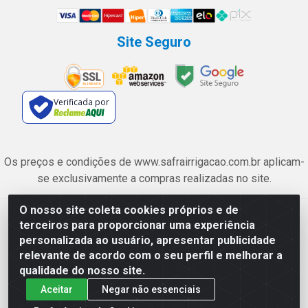
Site Seguro
Verificada por
Os preços e condições de www.safrairrigacao.com.br aplicam-
se exclusivamente a compras realizadas no site.
O nosso site coleta cookies próprios e de
Safra Agrícola e Pecuária LTDA - Avenida Castelo Branco, 5330 -
terceiros para proporcionar uma experiência
Esplanada dos Anicuns, Goiânia/GO - CEP 74.433-205 - CNPJ
personalizada ao usuário, apresentar publicidade
06.315.490/0001-00
relevante de acordo com o seu perfil e melhorar a
qualidade do nosso site.
Aceitar
Negar não essenciais