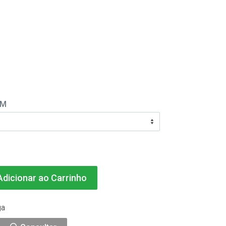
EM
dicionar ao Carrinho
ga