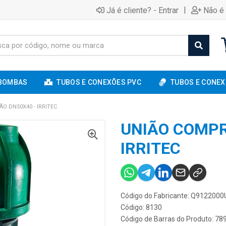
|
Já é cliente? - Entrar
Não é 
BOMBAS
TUBOS E CONEXÕES PVC
TUBOS E CONEX
O DN50X40 - IRRITEC
UNIÃO COMPR
IRRITEC
Código do Fabricante: Q912200
Código: 8130
Código de Barras do Produto: 7