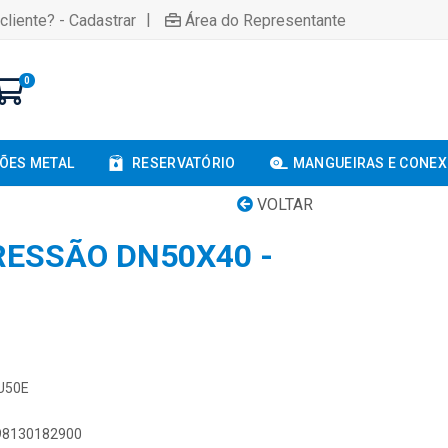
|
cliente? - Cadastrar
Área do Representante
0
ÕES METAL
RESERVATÓRIO
MANGUEIRAS E CONE
VOLTAR
ESSÃO DN50X40 -
0U50E
898130182900