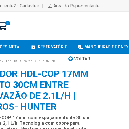
|
cliente? - Cadastrar
Área do Representante
0
ÕES METAL
RESERVATÓRIO
MANGUEIRAS E CONE
VOLTAR
2.1L/H | ROLO 75 METROS- HUNTER
ADOR HDL-COP 17MM
TO 30CM ENTRE
VAZÃO DE 2.1L/H |
ROS- HUNTER
L-COP 17 mm com espaçamento de 30 cm
 2,1 L/h. Tecnologia com cobre para
raízes. Ideal para irrigação localizada