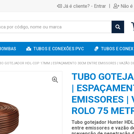
|
Já é cliente? - Entrar
Não é 
BOMBAS
TUBOS E CONEXÕES PVC
TUBOS E CONEX
BO GOTEJADOR HDL-COP 17MM | ESPAÇAMENTO 30CM ENTRE EMISSORES | VAZÃO DE 
TUBO GOTEJ
| ESPAÇAMEN
EMISSORES | 
ROLO 75 MET
Tubo gotejador Hunter HD
entre emissores e vazão de
prevenção de penetração de 