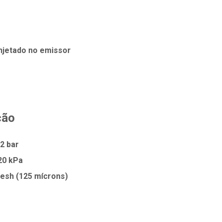
injetado no emissor
ção
,2 bar
20 kPa
esh (125 mícrons)