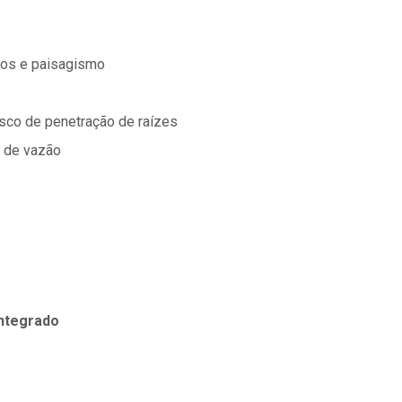
ados e paisagismo
isco de penetração de raízes
e de vazão
ntegrado