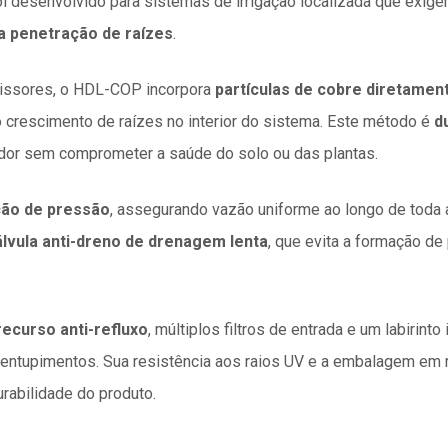
i desenvolvido para sistemas de irrigação localizada que exig
a penetração de raízes
.
issores, o HDL-COP incorpora
partículas de cobre diretamen
o crescimento de raízes no interior do sistema. Este método é
d
jador sem comprometer a saúde do solo ou das plantas.
ão de pressão
, assegurando vazão uniforme ao longo de toda
álvula anti-dreno de drenagem lenta
, que evita a formação d
recurso anti-refluxo
, múltiplos filtros de entrada e um labirinto 
 entupimentos. Sua resistência aos raios UV e a embalagem em ro
urabilidade do produto.