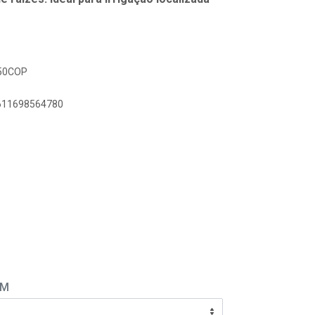
250COP
0611698564780
EM