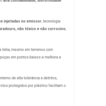
em
alta confiabilidade, uniformidade
te injetadas no emissor
, tecnologia
uradouro, não tóxico e não corrosivo
,
 a linha, mesmo em terrenos com
e poças em pontos baixos e melhora a
interno de alta tolerância a detritos,
los protegidos por plástico facilitam o