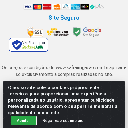
Site Seguro
Verificada por
Os preços e condições de www.safrairrigacao.com.br aplicam-
se exclusivamente a compras realizadas no site.
O nosso site coleta cookies próprios e de
Safra Agrícola e Pecuária LTDA - Avenida Castelo Branco, 5330 -
terceiros para proporcionar uma experiência
Esplanada dos Anicuns, Goiânia/GO - CEP 74.433-205 - CNPJ
personalizada ao usuário, apresentar publicidade
06.315.490/0001-00
relevante de acordo com o seu perfil e melhorar a
qualidade do nosso site.
Aceitar
Negar não essenciais