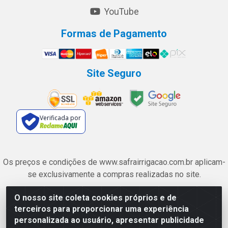
YouTube
Formas de Pagamento
Site Seguro
Verificada por
Os preços e condições de www.safrairrigacao.com.br aplicam-
se exclusivamente a compras realizadas no site.
O nosso site coleta cookies próprios e de
Safra Agrícola e Pecuária LTDA - Avenida Castelo Branco, 5330 -
terceiros para proporcionar uma experiência
Esplanada dos Anicuns, Goiânia/GO - CEP 74.433-205 - CNPJ
personalizada ao usuário, apresentar publicidade
06.315.490/0001-00