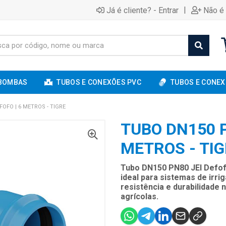
|
Já é cliente? - Entrar
Não é 
BOMBAS
TUBOS E CONEXÕES PVC
TUBOS E CONEX
OFO | 6 METROS - TIGRE
TUBO DN150 P
METROS - TI
Tubo DN150 PN80 JEI Defofo
ideal para sistemas de irr
resistência e durabilidade
agrícolas.