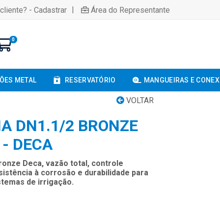
|
cliente? - Cadastrar
Área do Representante
0
ÕES METAL
RESERVATÓRIO
MANGUEIRAS E CONE
VOLTAR
IA DN1.1/2 BRONZE
 - DECA
ronze Deca, vazão total, controle
esistência à corrosão e durabilidade para
stemas de irrigação.