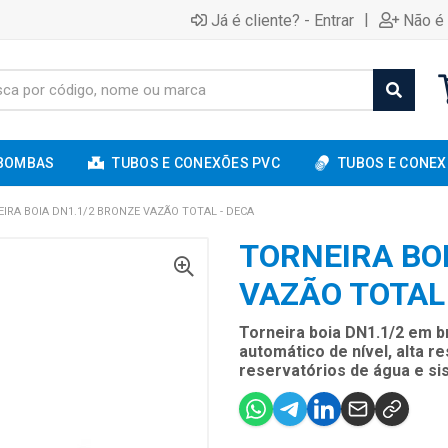
|
Já é cliente? - Entrar
Não é 
BOMBAS
TUBOS E CONEXÕES PVC
TUBOS E CONEX
IRA BOIA DN1.1/2 BRONZE VAZÃO TOTAL - DECA
TORNEIRA BO
VAZÃO TOTAL
Torneira boia DN1.1/2 em b
automático de nível, alta r
reservatórios de água e si