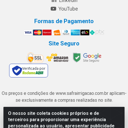
Linkedin
YouTube
Formas de Pagamento
Site Seguro
Verificada por
Os preços e condições de www.safrairrigacao.com.br aplicam-
se exclusivamente a compras realizadas no site.
O nosso site coleta cookies próprios e de
Safra Agrícola e Pecuária LTDA - Avenida Castelo Branco, 5330 -
terceiros para proporcionar uma experiência
Esplanada dos Anicuns, Goiânia/GO - CEP 74.433-205 - CNPJ
personalizada ao usuário, apresentar publicidade