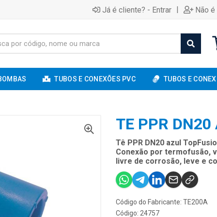
|
Já é cliente? - Entrar
Não é 
BOMBAS
TUBOS E CONEXÕES PVC
TUBOS E CONEX
TE PPR DN20
Tê PPR DN20 azul TopFusion
Conexão por termofusão, ve
livre de corrosão, leve e c
Código do Fabricante: TE200A
Código: 24757