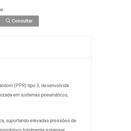
ga
Consultar
andom (PPR) tipo 3, desenvolvida
ronizada em sistemas pneumáticos,
ica, suportando elevadas pressões de
 monobloco totalmente estanque,