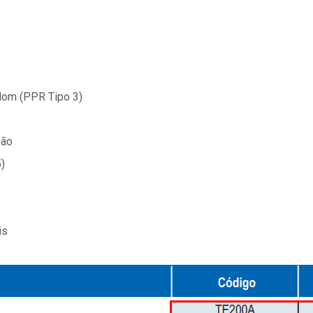
ndom (PPR Tipo 3)
são
)
is