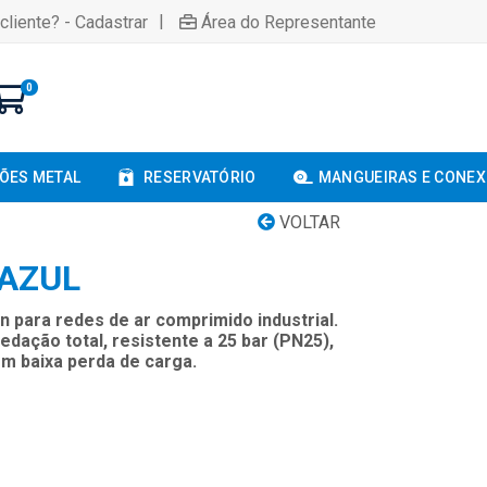
|
cliente? - Cadastrar
Área do Representante
0
ÕES METAL
RESERVATÓRIO
MANGUEIRAS E CONE
VOLTAR
 AZUL
 para redes de ar comprimido industrial.
dação total, resistente a 25 bar (PN25),
om baixa perda de carga.