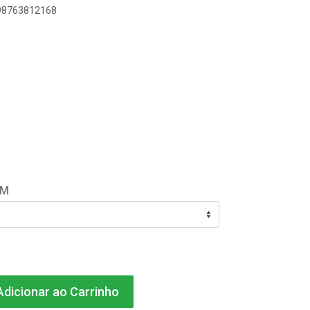
898763812168
EM
dicionar ao Carrinho