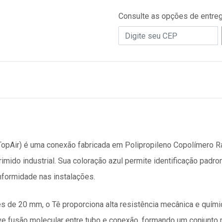
Consulte as opções de entre
opAir) é uma conexão fabricada em Polipropileno Copolímero R
imido industrial. Sua coloração azul permite identificação pad
nformidade nas instalações.
s de 20 mm, o Tê proporciona alta resistência mecânica e quím
ve fusão molecular entre tubo e conexão, formando um conjunto