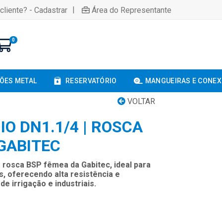
|
cliente? - Cadastrar
Área do Representante
0
ÕES METAL
RESERVATÓRIO
MANGUEIRAS E CONE
VOLTAR
IO DN1.1/4 | ROSCA
 GABITEC
 rosca BSP fêmea da Gabitec, ideal para
, oferecendo alta resistência e
e irrigação e industriais.