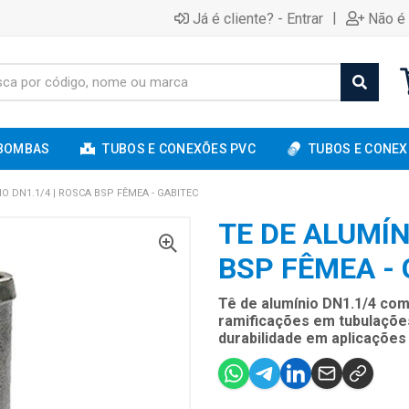
|
Já é cliente? - Entrar
Não é 
BOMBAS
TUBOS E CONEXÕES PVC
TUBOS E CONEX
IO DN1.1/4 | ROSCA BSP FÊMEA - GABITEC
TE DE ALUMÍN
BSP FÊMEA -
Tê de alumínio DN1.1/4 com
ramificações em tubulações
durabilidade em aplicações d