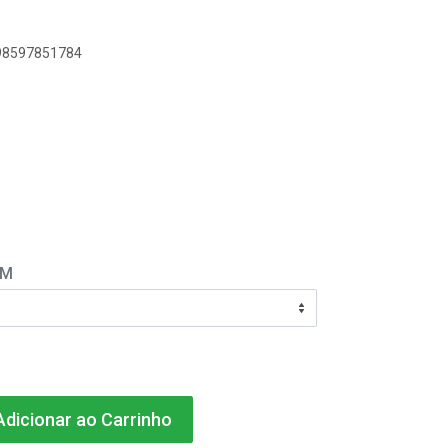
898597851784
EM
dicionar ao Carrinho