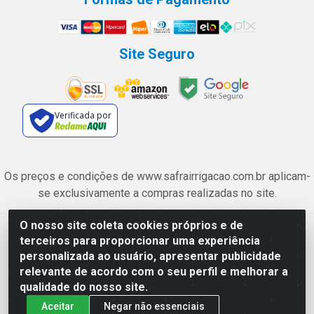
Site Seguro
Verificada por
Os preços e condições de www.safrairrigacao.com.br aplicam-
se exclusivamente a compras realizadas no site.
O nosso site coleta cookies próprios e de
Safra Agrícola e Pecuária LTDA - Avenida Castelo Branco, 5330 -
terceiros para proporcionar uma experiência
Esplanada dos Anicuns, Goiânia/GO - CEP 74.433-205 - CNPJ
personalizada ao usuário, apresentar publicidade
06.315.490/0001-00
relevante de acordo com o seu perfil e melhorar a
qualidade do nosso site.
Aceitar
Negar não essenciais