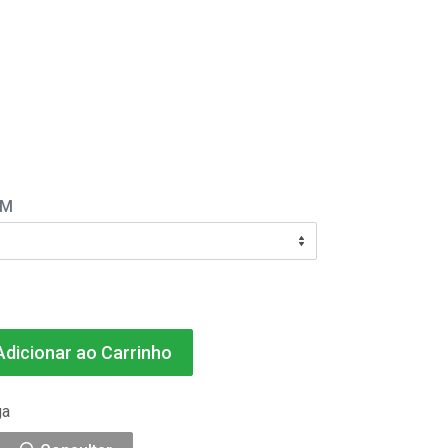
EM
dicionar ao Carrinho
ga