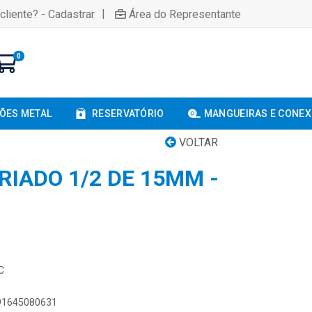
|
cliente? - Cadastrar
Área do Representante
0
ÕES METAL
RESERVATÓRIO
MANGUEIRAS E CONE
VOLTAR
RIADO 1/2 DE 15MM -
C
891645080631