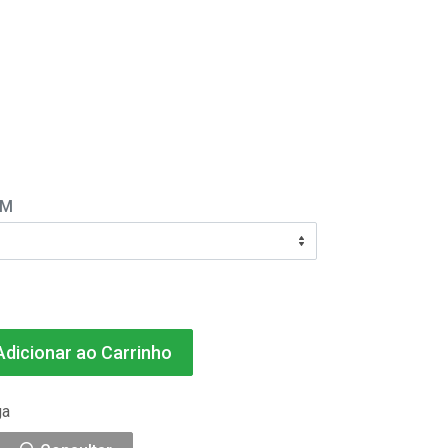
EM
dicionar ao Carrinho
ga