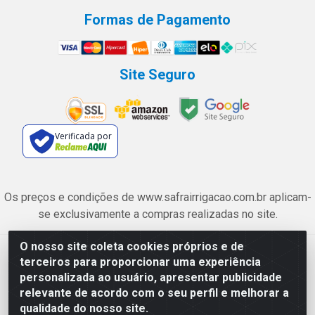
Formas de Pagamento
Site Seguro
Verificada por
Os preços e condições de www.safrairrigacao.com.br aplicam-
se exclusivamente a compras realizadas no site.
O nosso site coleta cookies próprios e de
Safra Agrícola e Pecuária LTDA - Avenida Castelo Branco, 5330 -
terceiros para proporcionar uma experiência
Esplanada dos Anicuns, Goiânia/GO - CEP 74.433-205 - CNPJ
personalizada ao usuário, apresentar publicidade
06.315.490/0001-00
relevante de acordo com o seu perfil e melhorar a
qualidade do nosso site.