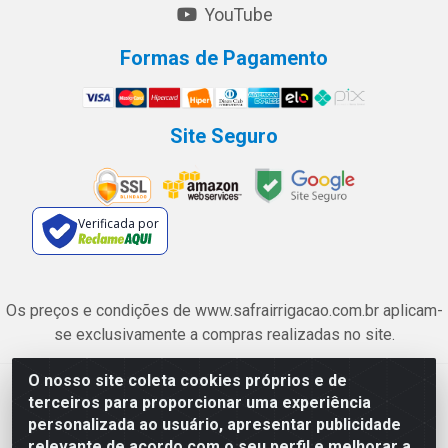
YouTube
Formas de Pagamento
Site Seguro
Verificada por
Os preços e condições de www.safrairrigacao.com.br aplicam-
se exclusivamente a compras realizadas no site.
O nosso site coleta cookies próprios e de
Safra Agrícola e Pecuária LTDA - Avenida Castelo Branco, 5330 -
terceiros para proporcionar uma experiência
Esplanada dos Anicuns, Goiânia/GO - CEP 74.433-205 - CNPJ
personalizada ao usuário, apresentar publicidade
06.315.490/0001-00
relevante de acordo com o seu perfil e melhorar a