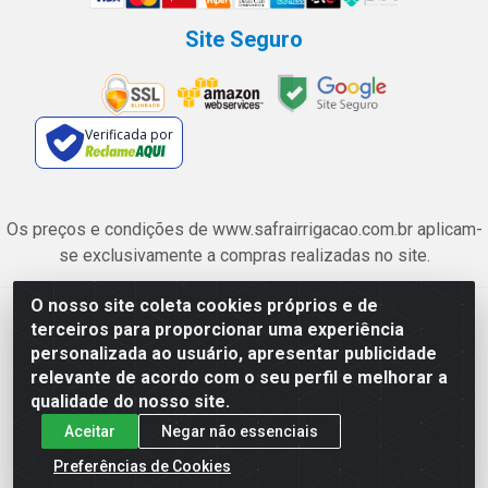
Site Seguro
Verificada por
Os preços e condições de www.safrairrigacao.com.br aplicam-
se exclusivamente a compras realizadas no site.
O nosso site coleta cookies próprios e de
Safra Agrícola e Pecuária LTDA - Avenida Castelo Branco, 5330 -
terceiros para proporcionar uma experiência
Esplanada dos Anicuns, Goiânia/GO - CEP 74.433-205 - CNPJ
personalizada ao usuário, apresentar publicidade
06.315.490/0001-00
relevante de acordo com o seu perfil e melhorar a
qualidade do nosso site.
Aceitar
Negar não essenciais
Preferências de Cookies