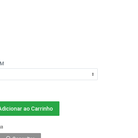
EM
dicionar ao Carrinho
ga