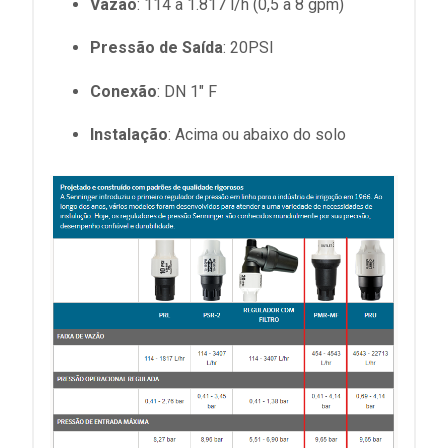
Vazão
: 114 a 1.817 l/h (0,5 a 8 gpm)
Pressão de Saída
: 20PSI
Conexão
: DN 1" F
Instalação
: Acima ou abaixo do solo