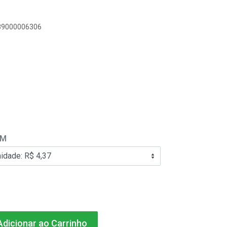
389000006306
EM
dicionar ao Carrinho