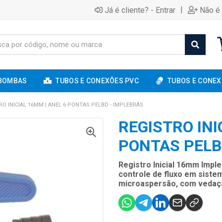
|
Já é cliente? - Entrar
Não é 
BOMBAS
TUBOS E CONEXÕES PVC
TUBOS E CONEX
RO INICIAL 16MM | ANEL 6 PONTAS PELBD - IMPLEBRÁS
REGISTRO INI
PONTAS PELB
Registro Inicial 16mm Impl
controle de fluxo em siste
microaspersão, com vedação