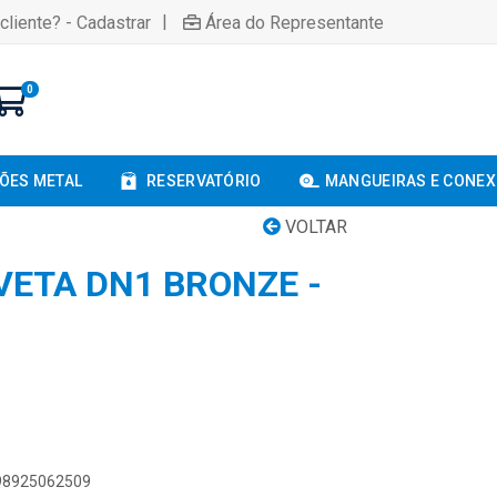
|
cliente? - Cadastrar
Área do Representante
0
ÕES METAL
RESERVATÓRIO
MANGUEIRAS E CONE
VOLTAR
VETA DN1 BRONZE -
898925062509