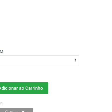
EM
dicionar ao Carrinho
ga