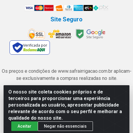
Site Seguro
Verificada por
Os preços e condições de www.safrairrigacao.com.br aplicam-
se exclusivamente a compras realizadas no site.
O nosso site coleta cookies próprios e de
Safra Agrícola e Pecuária LTDA - Avenida Castelo Branco, 5330 -
terceiros para proporcionar uma experiência
Esplanada dos Anicuns, Goiânia/GO - CEP 74.433-205 - CNPJ
personalizada ao usuário, apresentar publicidade
06.315.490/0001-00
relevante de acordo com o seu perfil e melhorar a
qualidade do nosso site.
Aceitar
Negar não essenciais